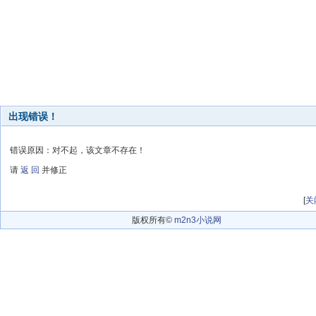
出现错误！
错误原因：对不起，该文章不存在！
请
返 回
并修正
[
关
版权所有©
m2n3小说网