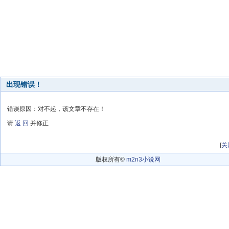
出现错误！
错误原因：对不起，该文章不存在！
请
返 回
并修正
[
关
版权所有©
m2n3小说网