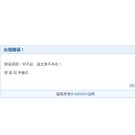
出现错误！
错误原因：对不起，该文章不存在！
请
返 回
并修正
[
关
版权所有©
m2n3小说网