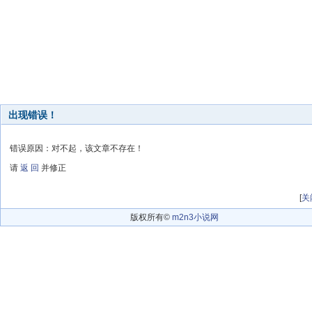
出现错误！
错误原因：对不起，该文章不存在！
请
返 回
并修正
[
关
版权所有©
m2n3小说网