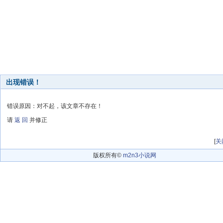
出现错误！
错误原因：对不起，该文章不存在！
请
返 回
并修正
[
关
版权所有©
m2n3小说网